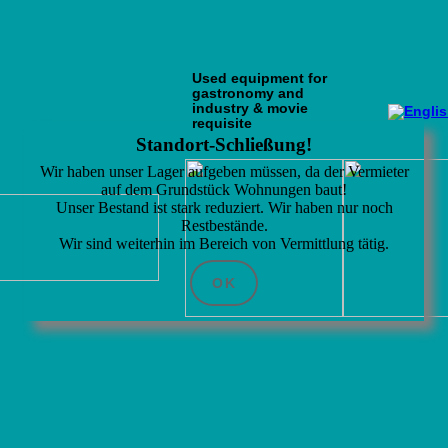
Used equipment for
gastronomy and
industry & movie
requisite
Standort-Schließung!
Wir haben unser Lager aufgeben müssen, da der Vermieter
auf dem Grundstück Wohnungen baut!
Unser Bestand ist stark reduziert. Wir haben nur noch
Restbestände.
Wir sind weiterhin im Bereich von Vermittlung tätig.
OK