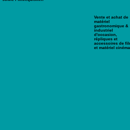
Vente et achat de
matériel
gastronomique &
industriel
d'occasion,
répliques et
accessoires de fi
et matériel cinéma