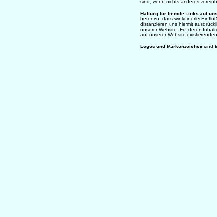
sind, wenn nichts anderes vereinb
Haftung für fremde Links auf u
betonen, dass wir keinerlei Einfluß
distanzieren uns hiermit ausdrückli
unserer Website. Für deren Inhalte 
auf unserer Website existierenden
Logos und Markenzeichen
sind E