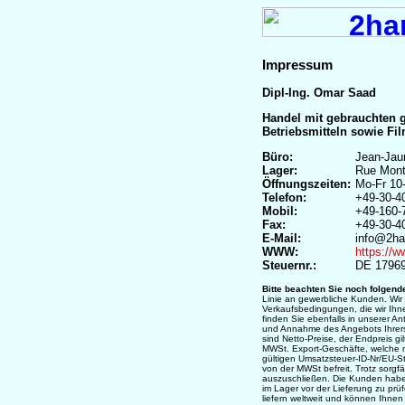
Impressum
Dipl-Ing. Omar Saad
Handel mit gebrauchten 
Betriebsmitteln sowie Fi
Büro:
Jean-Jaur
Lager:
Rue Mont
Öffnungszeiten:
Mo-Fr 10
Telefon:
+49-30-4
Mobil:
+49-160-
Fax:
+49-30-4
E-Mail:
info@2ha
WWW:
https://
Steuernr.:
DE 1796
Bitte beachten Sie noch folgend
Linie an gewerbliche Kunden. Wir
Verkaufsbedingungen, die wir Ih
finden Sie ebenfalls in unserer An
und Annahme des Angebots Ihrers
sind Netto-Preise, der Endpreis gi
MWSt. Export-Geschäfte, welche m
gültigen Umsatzsteuer-ID-Nr/EU-St
von der MWSt befreit. Trotz sorgfä
auszuschließen. Die Kunden habe
im Lager vor der Lieferung zu prüf
liefern weltweit und können Ihnen