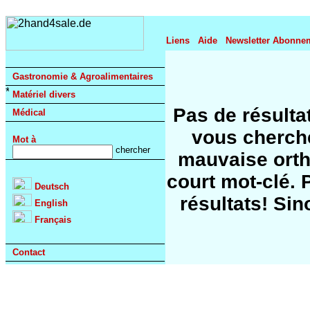
Liens
Aide
Newsletter Abonne
Gastronomie & Agroalimentaires
Matériel divers
Pas de résulta
Médical
vous cherche
Mot à
mauvaise orth
court mot-clé. 
Deutsch
résultats! Si
English
Français
Contact