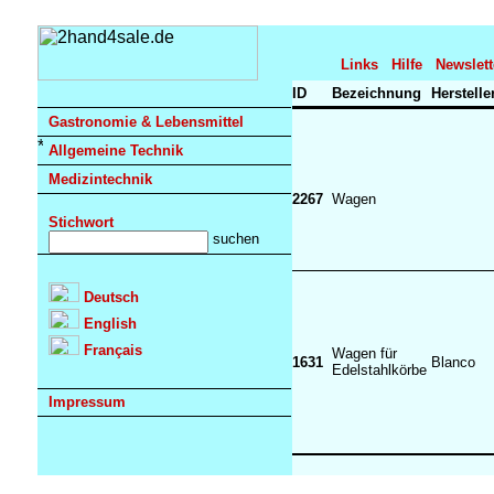
Links
Hilfe
Newslett
ID
Bezeichnung
Herstelle
Gastronomie & Lebensmittel
Allgemeine Technik
Medizintechnik
2267
Wagen
Stichwort
Deutsch
English
Français
Wagen für
1631
Blanco
Edelstahlkörbe
Impressum