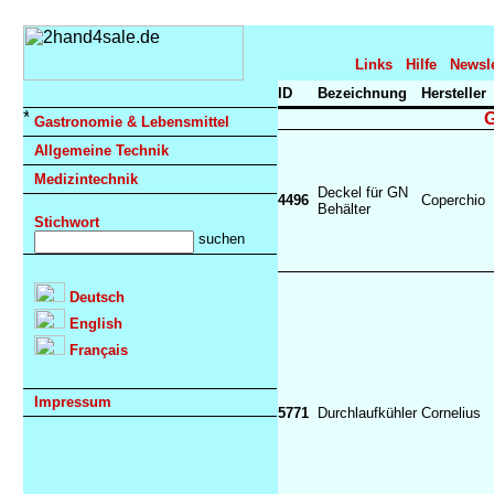
Links
Hilfe
Newsle
ID
Bezeichnung
Hersteller
G
Gastronomie & Lebensmittel
Allgemeine Technik
Medizintechnik
Deckel für GN
4496
Coperchio
Behälter
Stichwort
Deutsch
English
Français
Impressum
5771
Durchlaufkühler
Cornelius