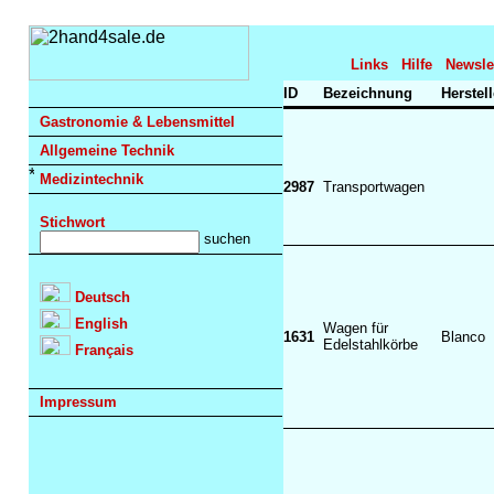
Links
Hilfe
Newsle
ID
Bezeichnung
Herstel
Gastronomie & Lebensmittel
Allgemeine Technik
Medizintechnik
2987
Transportwagen
Stichwort
Deutsch
English
Wagen für
1631
Blanco
Edelstahlkörbe
Français
Impressum