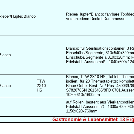
Rieber/Hupfer/Blanco; fahrbare Topfdec
Rieber/Hupfer/Blanco
verschiedene Deckel-Durchmesse
Blanco; für Sterilisationscontainer; 3 R
Einschübe/Segmente; 310x540x320mm
Blanco
Einschübe/Segmente à 310x320mm; ko
Edelstahl. Aussenmaß : 1040x600x1
Blanco; TTW 2X10 HS; Tablett-Thermo
TTW
isoliert; für 20 Thermotabletts; komplet
Blanco
2X10
Blaue Griffe. Best.-Nr / Pos. 450039780
HS
S782078SN 2613465/8FD 0701 Ausse
1020x610x1600mm
auf Rollen; besteht aus Vierkantprofilen
Edelstahl Aussenmaß : 1330x700x93
1150x620x760mm
Gastronomie & Lebensmittel: 13 Er