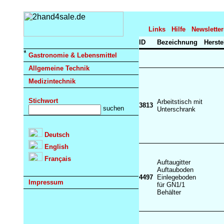
Links
Hilfe
Newsletter
ID
Bezeichnung
Herste
Gastronomie & Lebensmittel
Allgemeine Technik
Medizintechnik
Stichwort
Arbeitstisch mit
3813
Unterschrank
Deutsch
English
Français
Auftaugitter
Auftauboden
4497
Einlegeboden
Impressum
für GN1/1
Behälter