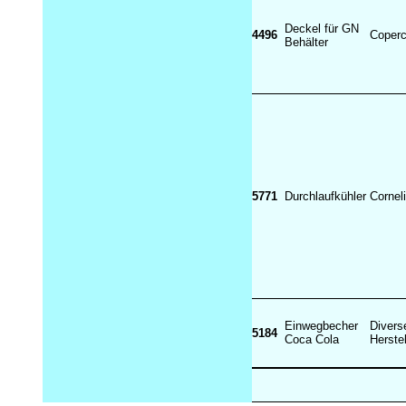
Deckel für GN
4496
Coper
Behälter
5771
Durchlaufkühler
Cornel
Einwegbecher
Divers
5184
Coca Cola
Herste