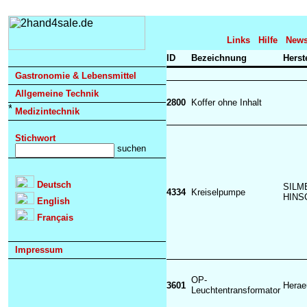
Links
Hilfe
News
ID
Bezeichnung
Herst
Gastronomie & Lebensmittel
Allgemeine Technik
2800
Koffer ohne Inhalt
Medizintechnik
Stichwort
Deutsch
SILM
4334
Kreiselpumpe
HIN
English
Français
Impressum
OP-
3601
Hera
Leuchtentransformator