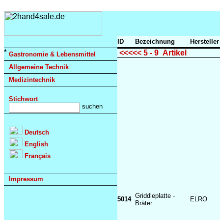
ID
Bezeichnung
Herstelle
<<<<< 5 - 9 Artikel
Gastronomie & Lebensmittel
Allgemeine Technik
Medizintechnik
Stichwort
Deutsch
English
Français
Impressum
Griddleplatte -
5014
ELRO
Bräter