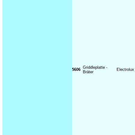
Griddleplatte -
5606
Electrolu
Bräter